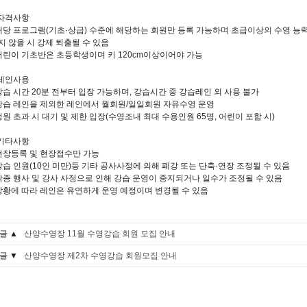
 자격사항
 해당 프로그램(기초·상급) 수준에 해당하는 회원만 등록 가능하며 초급이상의 수영 능
지 않을 시 강제 퇴출될 수 있음
 어린이 기초반은 초등학생이며 키 120cm이상이어야 가능
 레인사용
 강습 시간 20분 전부터 입장 가능하며, 강습시간 중 강습레인 외 사용 불가
 강습 레인을 제외한 레인에서 월회원/일일회원 자유수영 운영
 정원 초과 시 대기 및 제한 입장(수영조내 최대 수용인원 65명, 어린이 포함 시)
 기타사항
 현장등록 및 현장접수만 가능
 강습 인원(10인 미만)등 기타 공사사정에 의해 폐강 또는 단축·연장 조정될 수 있음
 각종 행사 및 강사 사정으로 인해 강습 운영이 중지되거나 일수가 조정될 수 있음
 상황에 따라 레인은 유연하게 운영 예정이며 변경될 수 있음
글 ▲
산양수영장 11월 수영강습 회원 모집 안내
글 ▼
산양수영장 제2차 수영강습 회원모집 안내