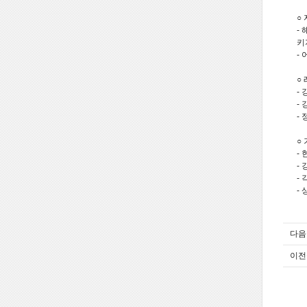
○
-
키
-
○
-
-
-
○
-
-
-
-
다음
이전